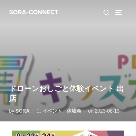
SORA-CONNECT
ドローンおしごと体験イベント 出
店
by
SORA
に
イベント
、
体験会
on
2023-08-13