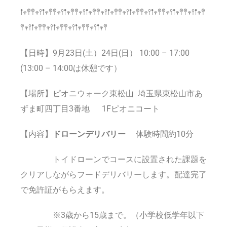
𖡡𖥧𖤣𖤣𖥧𖥣𖡡𖥧𖤣𖤣𖥧𖥣𖡡𖥧𖤣𖤣𖥧𖥣𖡡𖥧𖤣𖤣𖥧𖥣𖡡𖥧𖤣𖤣𖥧𖥣𖡡𖥧𖤣𖤣𖥧𖥣𖡡𖥧𖤣𖤣𖥧𖥣𖡡𖥧𖤣𖤣𖥧𖥣𖡡𖥧𖤣
𖤣𖥧𖥣𖡡𖥧𖤣𖤣𖥧𖥣𖡡𖥧𖤣𖤣𖥧𖥣𖡡𖥧𖤣𖤣𖥧𖥣𖡡𖥧𖤣
【日時】9月23日(土）24日(日） 10:00 – 17:00
(13:00 – 14:00は休憩です）
【場所】ピオニウォーク東松山
埼玉県東松山市あ
ずま町四丁目3番地
1Fピオニコート
【内容】
ドローンデリバリー
体験時間約10分
トイドローンでコースに設置された課題を
クリアしながらフードデリバリーします。配達完了
で免許証がもらえます。
※3歳から15歳まで。（小学校低学年以下