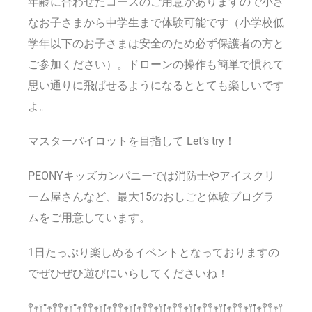
年齢に合わせたコースのご用意がありますので小さ
なお子さまから中学生まで体験可能です（小学校低
学年以下のお子さまは安全のため必ず保護者の方と
ご参加ください）。ドローンの操作も簡単で慣れて
思い通りに飛ばせるようになるととても楽しいです
よ。
マスターパイロットを目指して Let’s try！
PEONYキッズカンパニーでは消防士やアイスクリ
ーム屋さんなど、最大15のおしごと体験プログラ
ムをご用意しています。
1日たっぷり楽しめるイベントとなっておりますの
でぜひぜひ遊びにいらしてくださいね！
𖤣𖥧𖥣𖡡𖥧𖤣𖤣𖥧𖥣𖡡𖥧𖤣𖤣𖥧𖥣𖡡𖥧𖤣𖤣𖥧𖥣𖡡𖥧𖤣𖤣𖥧𖥣𖡡𖥧𖤣𖤣𖥧𖥣𖡡𖥧𖤣𖤣𖥧𖥣𖡡𖥧𖤣𖤣𖥧𖥣𖡡𖥧𖤣𖤣𖥧𖥣