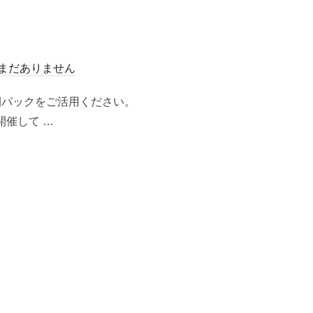
まだありません
間パックをご活用ください。
Rで開催して …
@SKY NO.4 サバゲーフィールド”