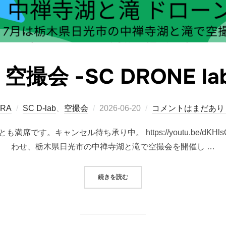
会 -SC DRONE lab 
投
RA
SC D-lab
、
空撮会
2026-06-20
コメントはまだあり
稿
19日とも満席です。キャンセル待ち承り中。 https://youtu.be/
日:
わせ、栃木県日光市の中禅寺湖と滝で空撮会を開催し …
“中禅寺湖と滝 空撮会 -SC DRONE LA
続きを読む