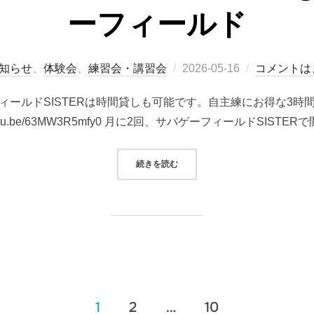
ーフィールド
投
知らせ
、
体験会
、
練習会・講習会
2026-05-16
コメントは
稿
ィールドSISTERは時間貸しも可能です。自主練にお得な3時
日:
/youtu.be/63MW3R5mfy0 月に2回、サバゲーフィールドSISTE
“2026.07～2026.10 定期練習会 
続きを読む
1
2
…
10