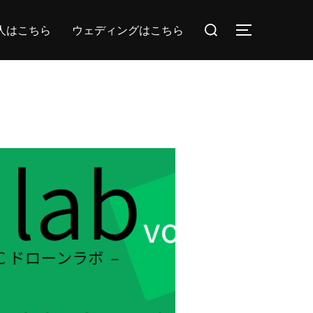
検
人はこちら
ウェディングはこちら
サイドバー
索
対
象: