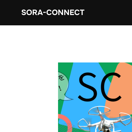
コ
SORA-CONNECT
ン
テ
ン
ツ
へ
ス
キ
ッ
プ