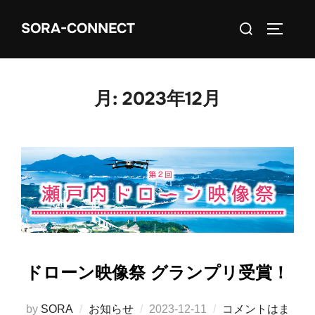
コ
検
SORA-CONNECT
ン
サイドバ
索
テ
対
ン
象:
ツ
月:
2023年12月
へ
ス
キ
ッ
プ
ドローン映像祭 グランプリ受賞！
投
by
SORA
お知らせ
2023-12-11
コメントはま