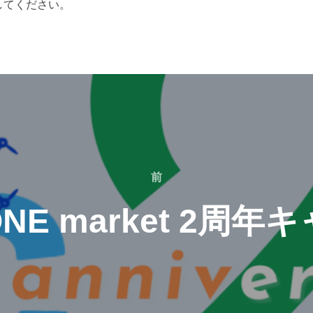
してください。
前
ONE market 2周