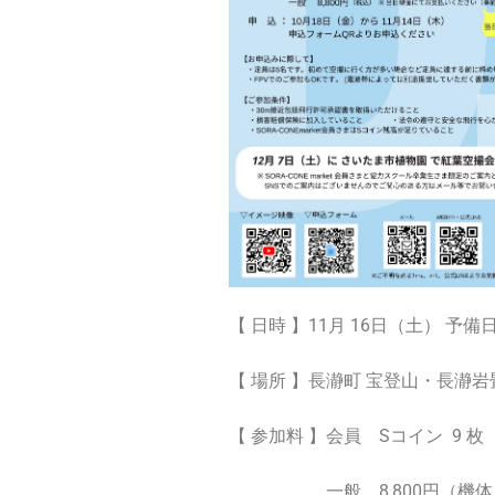
【 日時 】11月 16日（土） 予備日11
【 場所 】長瀞町 宝登山・長瀞岩
【 参加料 】会員 Sコイン
9 枚
一般 8,800円（