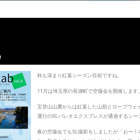
秋も深まり紅葉シーズン目前ですね。
11月は埼玉県の長瀞町で空撮会を開催します
宝登山山麓からは紅葉した山肌とロープウェ
運行のSLパレオエクスプレスが通過するシー
春の空撮会でもSL撮影をしましたが「おー！