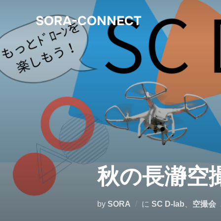
SORA-CONNECT
秋の長瀞空撮会 
by
SORA
に
SC D-lab
、
空撮会