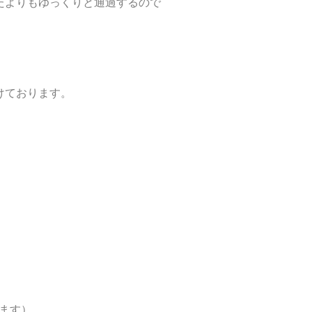
たよりもゆっくりと通過するので
けております。
。
けます）