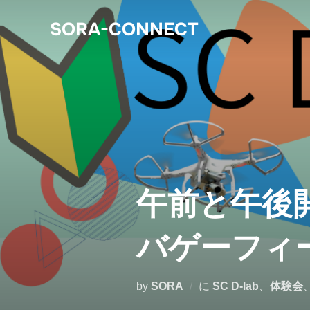
SORA-CONNECT
午前と午後開催
バゲーフィ
by
SORA
に
SC D-lab
、
体験会