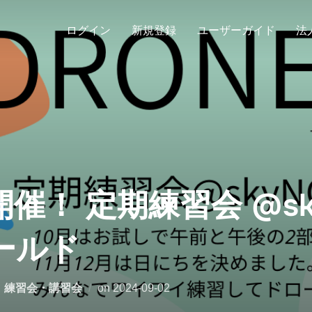
ログイン
新規登録
ユーザーガイド
法
！ 定期練習会 @sky
ールド
、
練習会・講習会
on
2024-09-02