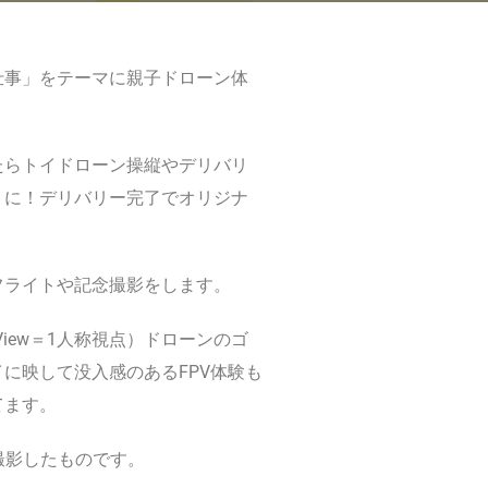
仕事」をテーマに親子ドローン体
たらトイドローン操縦やデリバリ
トに！デリバリー完了でオリジナ
フライトや記念撮影をします。
son View＝1人称視点）ドローンのゴ
に映して没入感のあるFPV体験も
てます。
で撮影したものです。