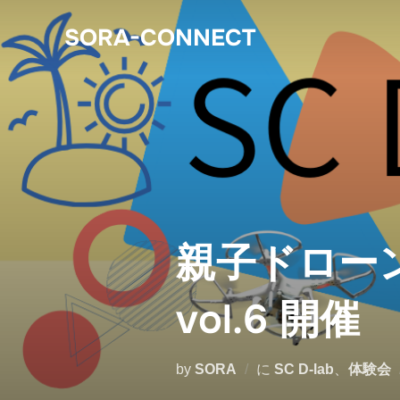
SORA-CONNECT
親子ドローン体
vol.6 開催
by
SORA
に
SC D-lab
、
体験会