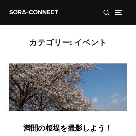
コ
検
SORA-CONNECT
ン
サイドバ
索
テ
対
ン
象:
ツ
カテゴリー:
イベント
へ
ス
キ
ッ
プ
満開の桜堤を撮影しよう！