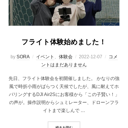
フライト体験始めました！
投
by
SORA
イベント
、
体験会
2022-12-07
コメ
稿
ントはまだありません
日:
先日、フライト体験会を初開催しました。 かなりの強
風で時折小雨がぱらつく天候でしたが、風に耐えてホ
バリングするDJI Air2Sにお客様から「この子賢い！」
の声が。操作説明からシュミレーター、ドローンフラ
イトまで楽しんで …
“フライト体験始めました！”
続きを読む