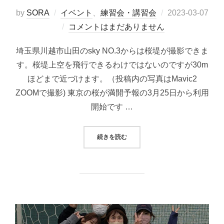
投
by
SORA
イベント
、
練習会・講習会
2023-03-07
稿
コメントはまだありません
日:
埼玉県川越市山田のsky NO.3からは桜堤が撮影できま
す。桜堤上空を飛行できるわけではないのですが30m
ほどまで近づけます。（投稿内の写真はMavic2
ZOOMで撮影) 東京の桜が満開予報の3月25日から利用
開始です …
“満開の桜堤を撮影しよう！”
続きを読む