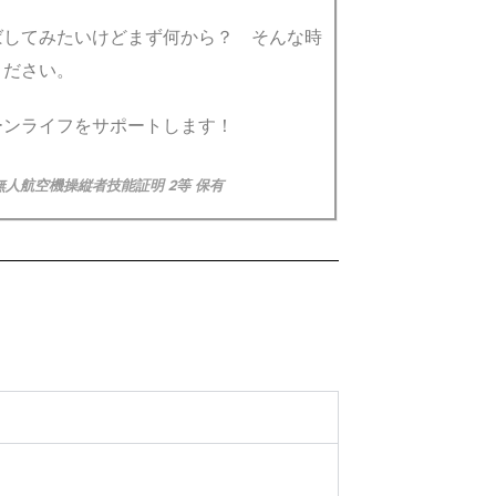
ばしてみたいけどまず何から？
そんな時
ください。
ーンライフをサポートします！
無人航空機操縦者技能証明 2等 保有